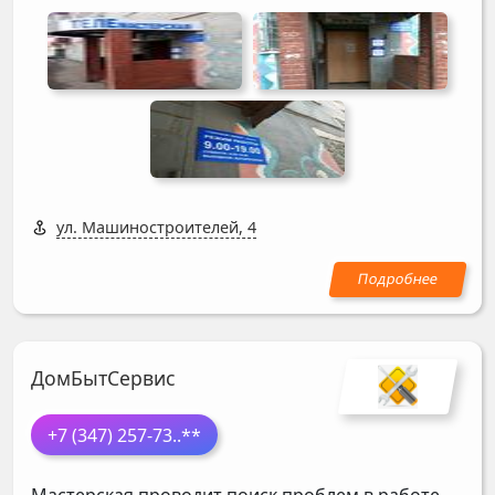
ул. Машиностроителей, 4
ДомБытСервис
+7 (347) 257-73
..**