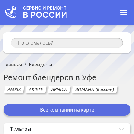
Главная
Блендеры
Ремонт
блендеров
в
Уфе
AMPIX
ARIETE
ARNICA
BOMANN (Боманн)
ELECT
Все компании на карте
Фильтры