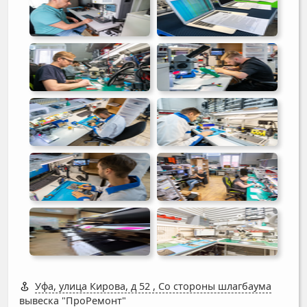
Уфа, улица Кирова, д 52
,
Со стороны шлагбаума
вывеска "ПроРемонт"