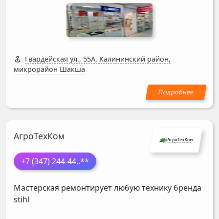
Гвардейская ул., 55А, Калининский район,
микрорайон Шакша
АгроТехКом
+7 (347) 244-44
..**
Мастерская ремонтирует любую технику бренда
stihl