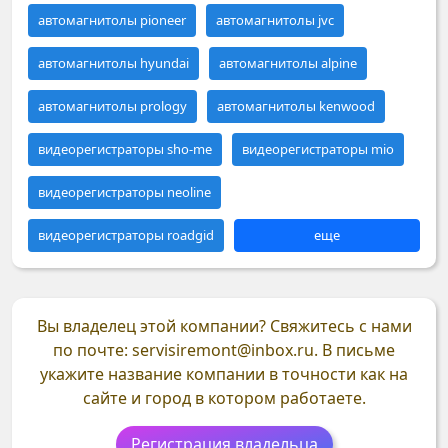
автомагнитолы pioneer
автомагнитолы jvc
автомагнитолы hyundai
автомагнитолы alpine
автомагнитолы prology
автомагнитолы kenwood
видеорегистраторы sho-me
видеорегистраторы mio
видеорегистраторы neoline
видеорегистраторы roadgid
еще
Вы владелец этой компании?
Свяжитесь с нами
по почте: servisiremont@inbox.ru. В письме
укажите название компании в точности как на
сайте и город в котором работаете.
Регистрация владельца