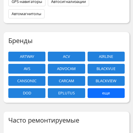
GPS-навигаторы
Автосигнализации
Автомагнитолы
Бренды
ARTWAY
ACV
AIRLINE
AVS
ADVOCAM
BLACKVUE
CANSONIC
CARCAM
BLACKVIEW
DOD
EPLUTUS
еще
Часто ремонтируемые