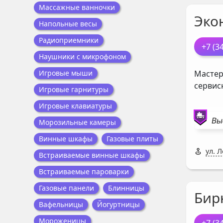
Массажные ванночки
Эко
Напольные весы
Радиоприемники
+7 (3
Наушники с микрофоном
Мастер
Игровые мыши
сервис
Игровые гарнитуры
Игровые клавиатуры
Вы
Морозильные камеры
Винные шкафы
Газовые плиты
ул. 
Встраиваемые винные шкафы
Встраиваемые пароварки
Газовые панели
Блинницы
Бир
Вафельницы
Йогуртницы
Мороженицы