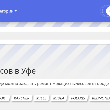
егории
сов
в
Уфе
где можно заказать ремонт
моющих пылесосов
в городе
FORT
KARCHER
MIELE
MIDEA
POLARIS
REDMON