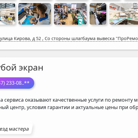
 улица Кирова, д 52
,
Со стороны шлагбаума вывеска "ПроРемо
убой экран
47) 233-08
..**
а сервиса оказывают качественные услуги по ремонту м
ный центр, условия гарантии и актуальные цены при о
езд мастера