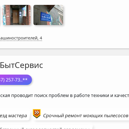
Машиностроителей, 4
БытСервис
47) 257-73
..**
ская проводит поиск проблем в работе техники и кач
езд мастера
Срочный ремонт
моющих пылесосов