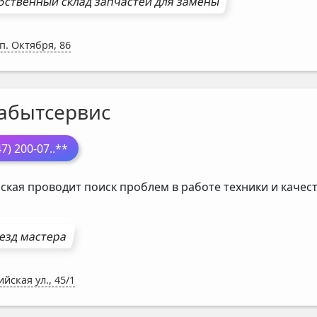
бственный склад запчастей для замены
п. Октября, 86
абытсервис
47) 200-07
..**
ская проводит поиск проблем в работе техники и кач
езд мастера
ийская ул., 45/1