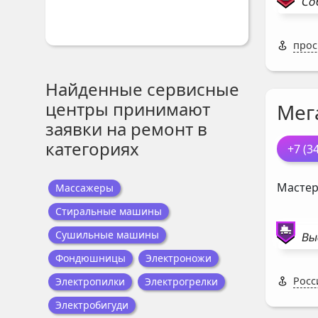
Со
прос
Найденные сервисные
центры принимают
Мег
заявки на ремонт в
категориях
+7 (3
Мастер
Массажеры
Стиральные машины
Сушильные машины
Вы
Фондюшницы
Электроножи
Росс
Электропилки
Электрогрелки
Электробигуди