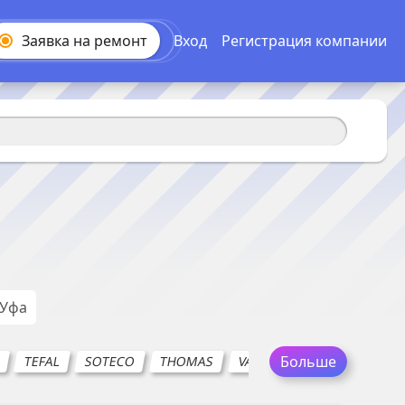
Заявка на
ремонт
Вход
Регистрация компании
Уфа
Больше
D
TEFAL
SOTECO
THOMAS
VAX
ZELMER
SIEME