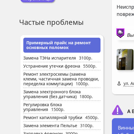
Неиспр
повреж
Частые проблемы
Вы
Примерный прайс на ремонт
основных поломок
Замена ТЭНа испарителя
3100р.
Устранение утечки фреона
5500р.
Ремонт электросхемы (замена
клемм, частичная замена проводки,
ул. 
переделка коммутации)
1000р.
Замена электронного блока
управления (без датчика)
1800р.
Регулировка блока
управления
1500р.
Ремонт капиллярной трубки
4500р.
Замена элемента Пельтье
3100р.
Винным
Заправка фреоном
3000р.