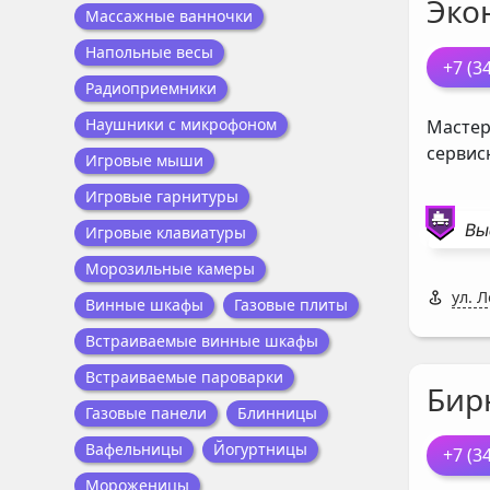
Эко
Массажные ванночки
Напольные весы
+7 (3
Радиоприемники
Наушники с микрофоном
Мастер
сервис
Игровые мыши
Игровые гарнитуры
Вы
Игровые клавиатуры
Морозильные камеры
ул. 
Винные шкафы
Газовые плиты
Встраиваемые винные шкафы
Встраиваемые пароварки
Бир
Газовые панели
Блинницы
Вафельницы
Йогуртницы
+7 (3
Мороженицы