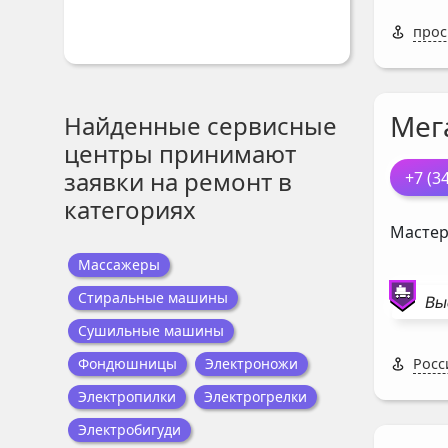
прос
Мег
Найденные сервисные
центры принимают
заявки на ремонт в
+7 (3
категориях
Мастер
Массажеры
Стиральные машины
Вы
Сушильные машины
Фондюшницы
Электроножи
Росс
Электропилки
Электрогрелки
Электробигуди