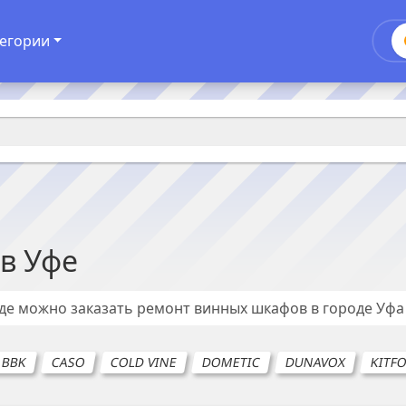
егории
в
Уфе
где можно заказать ремонт
винных шкафов
в городе
Уфа
BBK
CASO
COLD VINE
DOMETIC
DUNAVOX
KITF