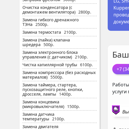
LG, Sme
Kupper
Очистка конденсатора (с
демонтажем вентилятора)
2800р.
провод
Замена гибкого дренажного
докуме
ТЭНа
2500р.
Замена термостата
2100р.
Замена (пайка) клапана
шредера
500р.
Баш
Замена электронного блока
управления (с датчиком)
2100р.
Чистка капиллярной трубы
6100р.
+7 (3
Замена компрессора (без расходных
материалов)
5500р.
Работы
Замена таймера, стартера,
пускозащитного реле, кнопки,
услуги
дросселя, лампы
1400р.
Замена концевика
(микровыключателя)
1500р.
Вы
Замена датчика
температуры
2100р.
Замена двигателя