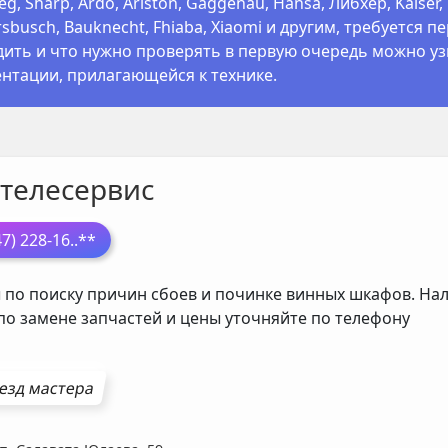
g, Sharp, Ardo, Ariston, Gaggenau, Hansa, Либхер, Kaiser, Wh
sbusch, Bauknecht, Fhiaba, Xiaomi и другим, требуется 
ить и что нужно проверять в первую очередь можно уз
нтации, прилагающейся к технике.
телесервис
47) 228-16
..**
 по поиску причин сбоев и починке винных шкафов. Нал
 по замене запчастей и цены уточняйте по телефону
езд мастера