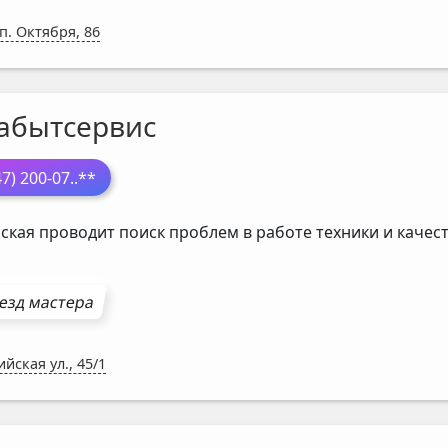
п. Октября, 86
абытсервис
47) 200-07
..**
ская проводит поиск проблем в работе техники и каче
езд мастера
ийская ул., 45/1