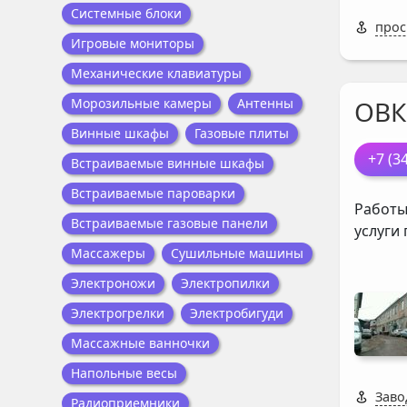
Системные блоки
прос
Игровые мониторы
Механические клавиатуры
Морозильные камеры
Антенны
ОВК
Винные шкафы
Газовые плиты
+7 (3
Встраиваемые винные шкафы
Встраиваемые пароварки
Работы
Встраиваемые газовые панели
услуги
Массажеры
Сушильные машины
Электроножи
Электропилки
Электрогрелки
Электробигуди
Массажные ванночки
Напольные весы
Завод
Радиоприемники