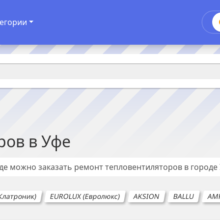
егории
ров
в
Уфе
где можно заказать ремонт
тепловентиляторов
в городе
Клатроник)
EUROLUX (Евролюкс)
AKSION
BALLU
AM