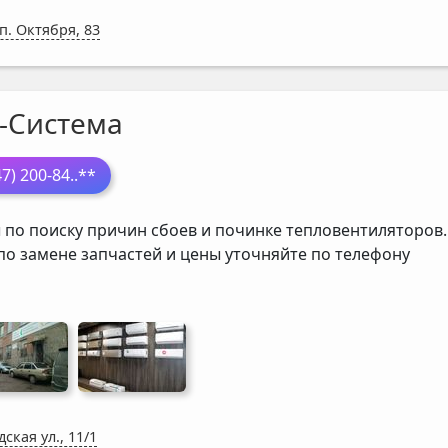
п. Октября, 83
-Система
47) 200-84
..**
 по поиску причин сбоев и починке тепловентиляторов.
 по замене запчастей и цены уточняйте по телефону
ская ул., 11/1