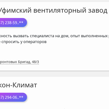
Уфимский вентиляторный завод
47) 238-59
..**
ность вызвать специалиста на дом, опыт выполненных р
 спросить у операторов
Фронтовых Бригад, 48/3
кон-Климат
47) 294-06
..**