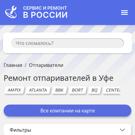
Главная
Отпариватели
Ремонт
отпаривателей
в
Уфе
AMPIX
ATLANTA
BBK
BORT
BQ
CENTEK
C
Все компании на карте
Фильтры