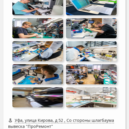
Уфа, улица Кирова, д 52
,
Со стороны шлагбаума
вывеска "ПроРемонт"