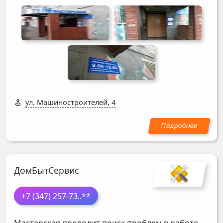
ул. Машиностроителей, 4
ДомБытСервис
+7 (347) 257-73
..**