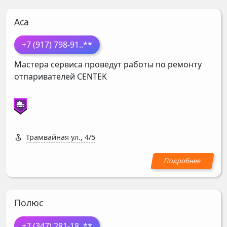
Аса
+7 (917) 798-91
..**
Мастера сервиса проведут работы по ремонту
отпаривателей
CENTEK
Трамвайная ул., 4/5
Полюс
+7 (347) 281-18
..**