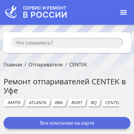
Главная
Отпариватели
CENTEK
Ремонт
отпаривателей
CENTEK
в
Уфе
AMPIX
ATLANTA
BBK
BORT
BQ
CENTEK
C
Все компании на карте