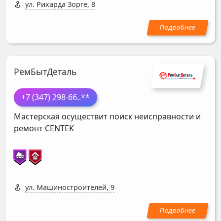
ул. Рихарда Зорге, 8
РемБытДеталь
+7 (347) 298-66
..**
Мастерская осуществит поиск неисправности и
ремонт
CENTEK
ул. Машиностроителей, 9