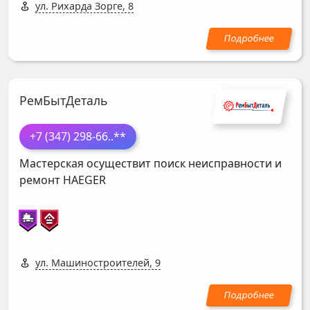
ул. Рихарда Зорге, 8
РемБытДеталь
+7 (347) 298-66
..**
Мастерская осуществит поиск неисправности и
ремонт
HAEGER
ул. Машиностроителей, 9