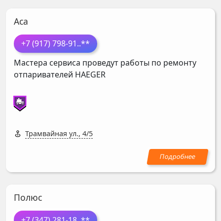
Аса
+7 (917) 798-91
..**
Мастера сервиса проведут работы по ремонту
отпаривателей
HAEGER
Трамвайная ул., 4/5
Полюс
+7 (347) 281-18
..**