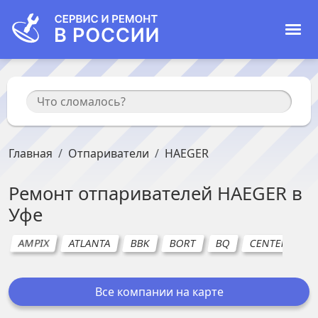
Главная
Отпариватели
HAEGER
Ремонт
отпаривателей
HAEGER
в
Уфе
AMPIX
ATLANTA
BBK
BORT
BQ
CENTEK
C
Все компании на карте