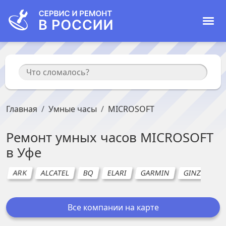
Главная
Умные часы
MICROSOFT
Ремонт
умных часов
MICROSOFT
в
Уфе
ARK
ALCATEL
BQ
ELARI
GARMIN
GINZZU
Все компании на карте