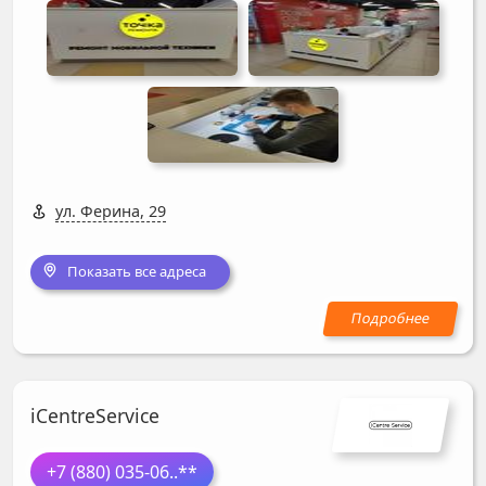
ул. Ферина, 29
Показать все адреса
iCentreService
+7 (880) 035-06
..**