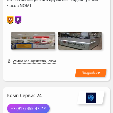
часов
NOMI
улица Менделеева, 205А
Комп Сервис 24
+7 (917) 455-47
..**