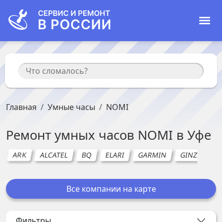
Главная
Умные часы
NOMI
Ремонт
умных часов
NOMI
в
Уфе
ARK
ALCATEL
BQ
ELARI
GARMIN
GINZZU
Все компании на карте
Фильтры