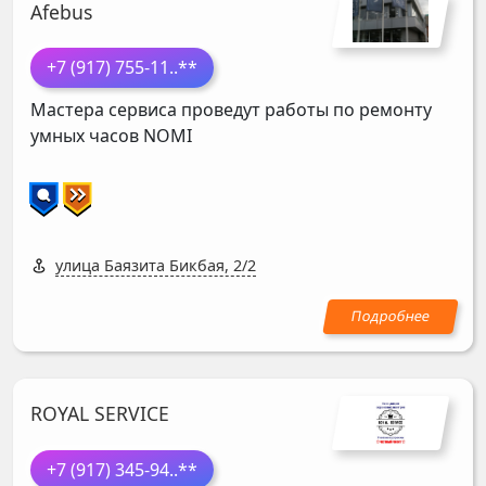
Afebus
+7 (917) 755-11
..**
Мастера сервиса проведут работы по ремонту
умных часов
NOMI
улица Баязита Бикбая, 2/2
ROYAL SERVICE
+7 (917) 345-94
..**